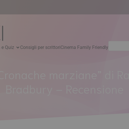
Ricerca
 e Quiz
Consigli per scrittori
Cinema Family Friendly
per:
Cronache marziane” di R
Bradbury – Recensione