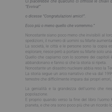
Ci piacerebbe che qualcuno ci offrisse le chiavi
“Evviva!”
o dicesse “Congratulazioni amici!”.
Ecco più o meno quello che vorremmo.”
Nonostante siano poco meno che invisibili al loro
spedizioni, il numero di uomini su Marte aumenta
La società, le città e le persone sono la copia e
esplorare, riesce però a portare su Marte solo una
Quello che capiamo con lo scorrere dei capitoli è
abbandonano e fanno si che la storia si ripeta.
Nonostante un disastro nucleare abbia reso la Ter
La storia segue un arco narrativo che va dal 1999
terrestre che difficilmente impara dai propri errori
La genialità e la grandezza dell’uomo che rie
popolazione.
E proprio quando verso la fine del libro l’uomo
pianeta, e che ora sono poco più che un ricordo lo