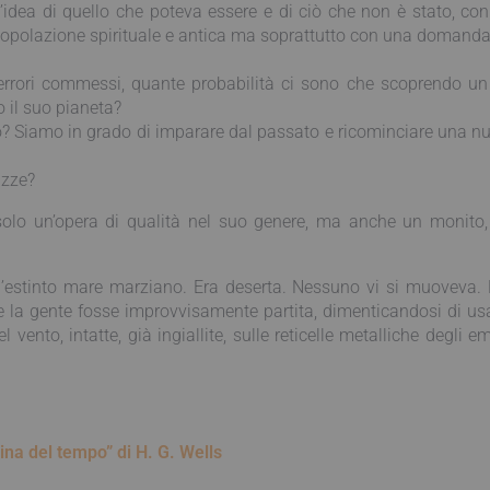
’idea di quello che poteva essere e di ciò che non è stato, con
popolazione spirituale e antica ma soprattutto con una domanda 
i errori commessi, quante probabilità ci sono che scoprendo 
o il suo pianeta?
? Siamo in grado di imparare dal passato e ricominciare una n
azze?
solo un’opera di qualità nel suo genere, ma anche un monito,
ll’estinto mare marziano. Era deserta. Nessuno vi si muoveva. L
 la gente fosse improvvisamente partita, dimenticandosi di usare
ento, intatte, già ingiallite, sulle reticelle metalliche degli em
na del tempo” di H. G. Wells