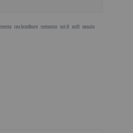
ntenta
ray bradbury
romanzo
sci-fi
scifi
spazio