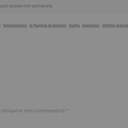
a può essere non pervenuta.
o
fantascienza
le fiamme di pompei
marte
marziano
mirtilla malco
 obbligatori sono contrassegnati
*