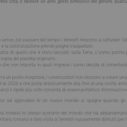
 della città, o facesse un altro gesto simbolico del genere, qua
 arrivo, col passare del tempo i terrestri riescono a catturare l
 e la colonizzazione prende pieghe inaspettate.
satta di quello che è stato lasciato sulla Terra. L’uomo partit
 copia del pianeta originario.
 che non importa in quali imprese l’uomo decida di cimentarsi; 
ra un posto inospitale, i colonizzatori non riescono a creare una
 al 2026 e che porta drasticamente alla fine di una civiltà antic
, anzi li ripete più volte convinta di essere portatrice d’innovazio
sce ad approdare in un nuovo mondo si spegne quando gli si
 ha ricreato lo stesso scenario del mondo che ha abbandonato
ntano tornano a fare visita ai terrestri nuovamente distrutti per 