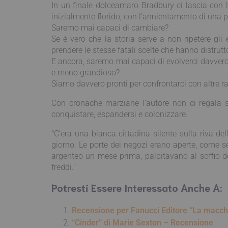
In un finale dolceamaro Bradbury ci lascia con l
inizialmente florido, con l’annientamento di una 
Saremo mai capaci di cambiare?
Se è vero che la storia serve a non ripetere gl
prendere le stesse fatali scelte che hanno distrutt
E ancora, saremo mai capaci di evolverci davvero
e meno grandioso?
Siamo davvero pronti per confrontarci con altre r
Con cronache marziane l’autore non ci regala 
conquistare, espandersi e colonizzare.
“C’era una bianca cittadina silente sulla riva de
giorno. Le porte dei negozi erano aperte, come se
argenteo un mese prima, palpitavano al soffio del v
freddi.”
Potresti Essere Interessato Anche A:
Recensione per Fanucci Editore “La macchi
“Cinder” di Marie Sexton – Recensione