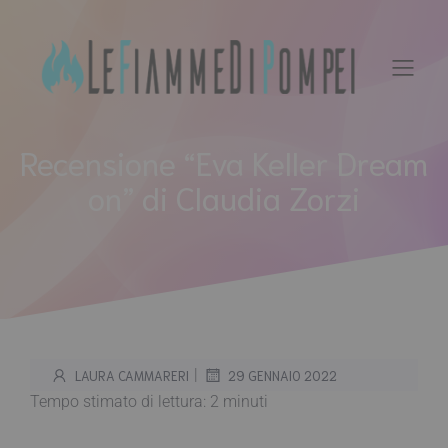
Vai
al
contenuto
Recensione “Eva Keller Dream
on” di Claudia Zorzi
|
LAURA CAMMARERI
29 GENNAIO 2022
Tempo stimato di lettura:
2
minuti