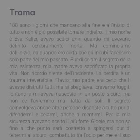
Trama
188 sono i giorni che mancano alla fine e all’inizio di
tutto e non è più possibile tornare indietro. Il mio nome
è Eva Keller, avevo sedici anni quando mi avevano
definito cerebralmente morta. Ma cominciamo
dall’inizio, da quando ero certa che gli incubi facessero
solo parte del mio passato. Pur di celare il segreto della
mia esistenza, mia madre aveva sacrificato la propria
vita. Non ricordo niente dell’incidente. La perdita è un
trauma irreversibile. Flavio, mio padre, era certo che li
avesse distrutti tutti, ma si sbagliava. Eravamo fuggiti
lontano e mi aveva nascosto in un posto sicuro, ma
non ce l’avremmo mai fatta da soli. Il segreto
coinvolgeva anche altre persone disposte a tutto pur di
difendermi e celarmi, anche a mentirmi. Per la mia
sicurezza avevano scelto il più forte, Gioele, ma non so
fino a che punto sarà costretto a spingersi pur di
tenermi al sicuro, combattuto tra l’odio per me e il suo