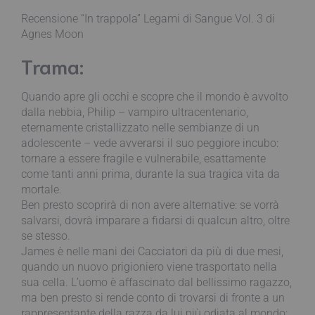
Recensione “In trappola” Legami di Sangue Vol. 3 di
Agnes Moon
Trama:
Quando apre gli occhi e scopre che il mondo è avvolto
dalla nebbia, Philip – vampiro ultracentenario,
eternamente cristallizzato nelle sembianze di un
adolescente – vede avverarsi il suo peggiore incubo:
tornare a essere fragile e vulnerabile, esattamente
come tanti anni prima, durante la sua tragica vita da
mortale.
Ben presto scoprirà di non avere alternative: se vorrà
salvarsi, dovrà imparare a fidarsi di qualcun altro, oltre
se stesso.
James è nelle mani dei Cacciatori da più di due mesi,
quando un nuovo prigioniero viene trasportato nella
sua cella. L’uomo è affascinato dal bellissimo ragazzo,
ma ben presto si rende conto di trovarsi di fronte a un
rappresentante della razza da lui più odiata al mondo: