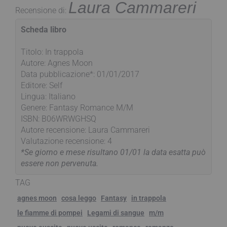
Laura Cammareri
Recensione di:
Scheda libro
Titolo: In trappola
Autore: Agnes Moon
Data pubblicazione*: 01/01/2017
Editore: Self
Lingua: Italiano
Genere: Fantasy Romance M/M
ISBN: B06WRWGHSQ
Autore recensione: Laura Cammareri
Valutazione recensione: 4
*Se giorno e mese risultano 01/01 la data esatta può
essere non pervenuta.
TAG
agnes moon
cosa leggo
Fantasy
in trappola
le fiamme di pompei
Legami di sangue
m/m