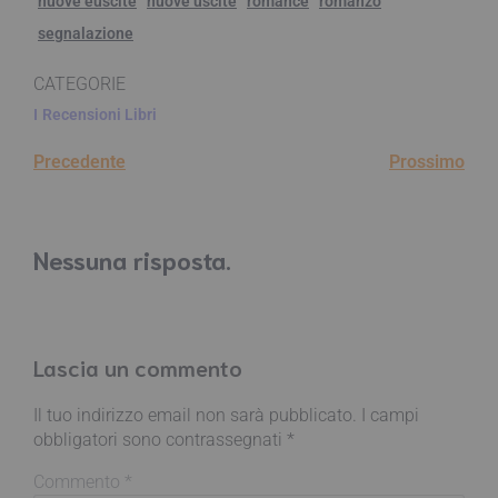
nuove euscite
nuove uscite
romance
romanzo
segnalazione
CATEGORIE
I
Recensioni Libri
Precedente
Prossimo
Nessuna risposta.
Lascia un commento
Il tuo indirizzo email non sarà pubblicato.
I campi
obbligatori sono contrassegnati
*
Commento
*