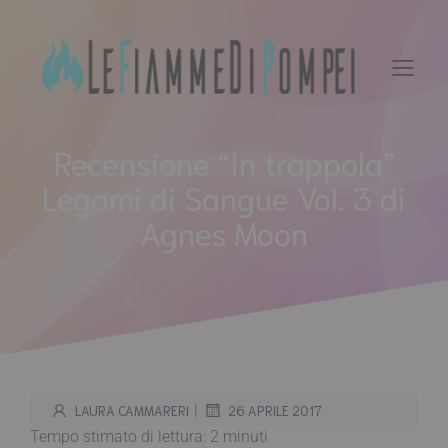
Vai
al
contenuto
Recensione “In trappola”
Legami di Sangue Vol. 3 di
Agnes Moon
|
LAURA CAMMARERI
26 APRILE 2017
Tempo stimato di lettura:
2
minuti