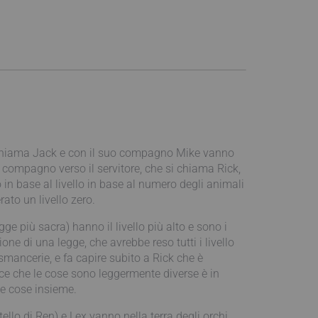
si chiama Jack e con il suo compagno Mike vanno
 compagno verso il servitore, che si chiama Rick,
 in base al livello in base al numero degli animali
ato un livello zero.
ge più sacra) hanno il livello più alto e sono i
ne di una legge, che avrebbe reso tutti i livello
smancerie, e fa capire subito a Rick che è
sce che le cose sono leggermente diverse è in
ppe cose insieme.
llo di Ren) e Lex vanno nella terra degli orchi,