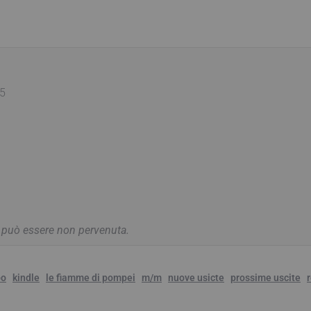
 5
a può essere non pervenuta.
po
kindle
le fiamme di pompei
m/m
nuove usicte
prossime uscite