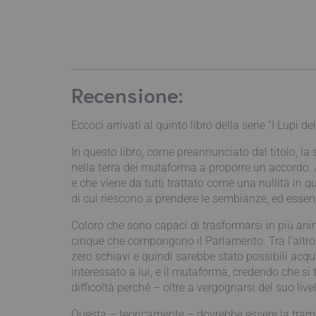
Recensione:
Eccoci arrivati al quinto libro della serie “I Lupi del
In questo libro, come preannunciato dal titolo, l
nella terra dei mutaforma a proporre un accordo. 
e che viene da tutti trattato come una nullità in q
di cui riescono a prendere le sembianze, ed essend
Coloro che sono capaci di trasformarsi in più anima
cinque che compongono il Parlamento. Tra l’altro, 
zero schiavi e quindi sarebbe stato possibili acqu
interessato a lui, e il mutaforma, credendo che si
difficoltà perché – oltre a vergognarsi del suo liv
Questa – teoricamente – dovrebbe essere la trama p