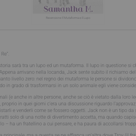
Recensione Il Mutaforma e il Lupo
 Re”.
a storia sarà tra un lupo ed un mutaforma. Il lupo in questione 
Appena arrivano nella locanda, Jack sente subito il richiamo del
uanto livello zero: nel regno dei mutaforma le persone si dividono
o in grado di trasformarsi in un solo animale egli viene consider
li (e anche in altre persone, anche se ciò è vietato dalla loro leg
proprio in quei giorni c’era una discussione riguardo l’approvazio
istarli e venderli come se fossero oggetti. Jack non è un tipo da 
 tratti solo di una notte di divertimento accetta, ma quando capi
ello – ha un fratellino a cui pensare, e ha paura di accollarsi tro
rincipale, ma a questa se ne affianca un’altra dove Troy (il frate