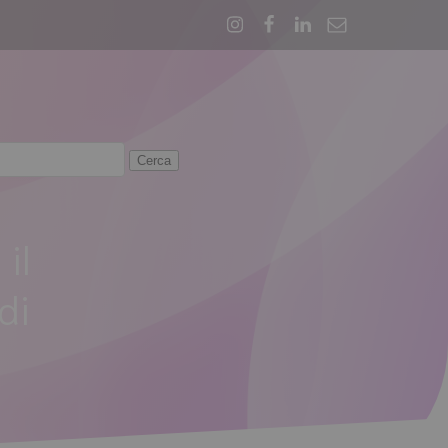
il
di