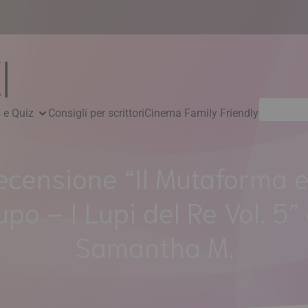
Ricerca
 e Quiz
Consigli per scrittori
Cinema Family Friendly
per:
ecensione “Il Mutaforma e 
upo – I Lupi del Re Vol. 5” 
Samantha M.