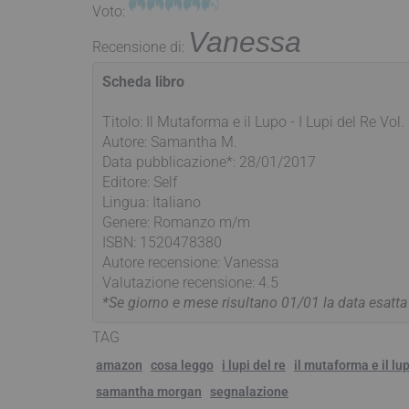
Voto:
Vanessa
Recensione di:
Scheda libro
Titolo: Il Mutaforma e il Lupo - I Lupi del Re Vol.
Autore: Samantha M.
Data pubblicazione*: 28/01/2017
Editore: Self
Lingua: Italiano
Genere: Romanzo m/m
ISBN: 1520478380
Autore recensione: Vanessa
Valutazione recensione: 4.5
*Se giorno e mese risultano 01/01 la data esatt
TAG
amazon
cosa leggo
i lupi del re
il mutaforma e il lu
samantha morgan
segnalazione