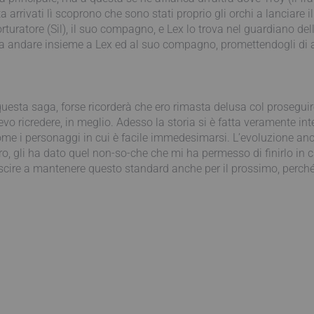
a arrivati lì scoprono che sono stati proprio gli orchi a lanciare
orturatore (Sil), il suo compagno, e Lex lo trova nel guardiano del
scia andare insieme a Lex ed al suo compagno, promettendogli di a
 questa saga, forse ricorderà che ero rimasta delusa col prosegui
o ricredere, in meglio. Adesso la storia si è fatta veramente in
come i personaggi in cui è facile immedesimarsi. L’evoluzione an
ro, gli ha dato quel non-so-che che mi ha permesso di finirlo in c
iuscire a mantenere questo standard anche per il prossimo, perch