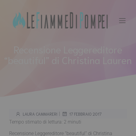
Vai
al
contenuto
Recensione Leggereditore
“beautiful” di Christina Lauren
|
LAURA CAMMARERI
17 FEBBRAIO 2017
Tempo stimato di lettura:
2
minuti
Recensione Leggereditore “beautiful” di Christina