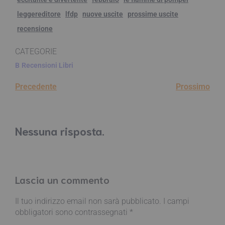
leggereditore
lfdp
nuove uscite
prossime uscite
recensione
CATEGORIE
B
Recensioni Libri
Precedente
Prossimo
Nessuna risposta.
Lascia un commento
Il tuo indirizzo email non sarà pubblicato.
I campi
obbligatori sono contrassegnati
*