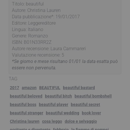
Titolo: beautiful
Autore: Christina Lauren
Data pubblicazione*: 19/01/2017
Editore: Leggereditore
Lingua: Italiano
Genere: Romanzo
ISBN: B01N33RR2Z
Autore recensione: Laura Cammareri
Valutazione recensione: 5
*Se giorno e mese risultano 01/01 la data esatta può
essere non pervenuta.
TAG
2017
amazon
BEAUTIFUL
beautiful bastard
beautiful beloved
beautiful bitch
beautiful bombshell
beautiful boss
beautiful player
beautiful secret
beautiful stranger
beautiful wedding
book lover
Christina lauren
cosa leggo
dolce e selvaggio
eccitante e divertente
febbraio
le fiamme di pompei