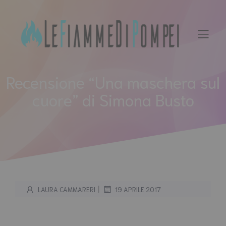
Vai
al
contenuto
Recensione “Una maschera sul
cuore” di Simona Busto
|
LAURA CAMMARERI
19 APRILE 2017