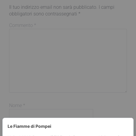
Il tuo indirizzo email non sarà pubblicato.
I campi
obbligatori sono contrassegnati
*
Commento
*
Nome
*
Email
*