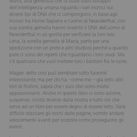
Maria, una genetista che fa studi sullo sviluppo
dell’intelligenza umana riguardo i vari incroci sui
diversi tipi di DNA che ci compongono, in base agli
incroci fra Home Sapiens e l’uomo di Neanderthal, con
sua sorella gemella hanno inserito il DNA dell’uomo di
Neanderthal in un gorilla per verificare la loro tesi.
Lena, la sorella gemella di Maria, parte per una
spedizione con un prete e altri studiosi perché a quanto
pare ci sono dei reperti che riguardano i loro studi. Ma
c’è qualcuno che vuol mettere loro i bastoni fra le ruote.
Magari detto così può sembrare tutto fuorché
interessante, ma per chi ha –come me – già letto altri
libri di Rollins, saprà che i suoi libri sono molto
appassionanti. Anche in questo libro ci sono azione,
suspense, civiltà diverse dalla nostra e tutto ciò che
serve ad un libro per essere degno di essere letto. Sarà
difficile staccare gli occhi dalle pagine, vorrete andare
velocemente avanti per scoprire come proseguono gli
eventi.