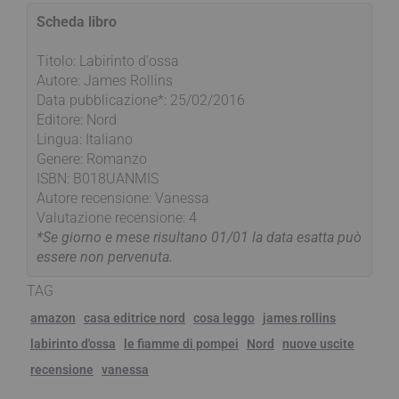
Scheda libro
Titolo: Labirinto d'ossa
Autore: James Rollins
Data pubblicazione*: 25/02/2016
Editore: Nord
Lingua: Italiano
Genere: Romanzo
ISBN: B018UANMIS
Autore recensione: Vanessa
Valutazione recensione: 4
*Se giorno e mese risultano 01/01 la data esatta può
essere non pervenuta.
TAG
amazon
casa editrice nord
cosa leggo
james rollins
labirinto d'ossa
le fiamme di pompei
Nord
nuove uscite
recensione
vanessa