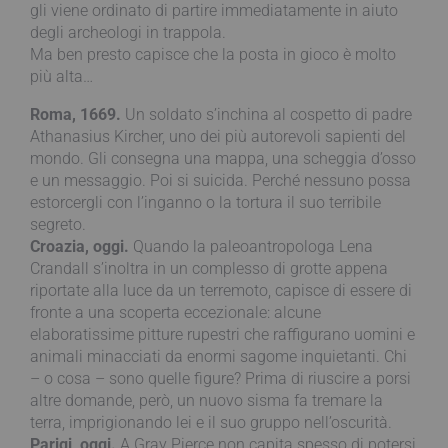
gli viene ordinato di partire immediatamente in aiuto
degli archeologi in trappola.
Ma ben presto capisce che la posta in gioco è molto
più alta…
Roma, 1669.
Un soldato s’inchina al cospetto di padre
Athanasius Kircher, uno dei più autorevoli sapienti del
mondo. Gli consegna una mappa, una scheggia d’osso
e un messaggio. Poi si suicida. Perché nessuno possa
estorcergli con l’inganno o la tortura il suo terribile
segreto.
Croazia, oggi.
Quando la paleoantropologa Lena
Crandall s’inoltra in un complesso di grotte appena
riportate alla luce da un terremoto, capisce di essere di
fronte a una scoperta eccezionale: alcune
elaboratissime pitture rupestri che raffigurano uomini e
animali minacciati da enormi sagome inquietanti. Chi
– o cosa – sono quelle figure? Prima di riuscire a porsi
altre domande, però, un nuovo sisma fa tremare la
terra, imprigionando lei e il suo gruppo nell’oscurità.
Parigi, oggi.
A Gray Pierce non capita spesso di potersi