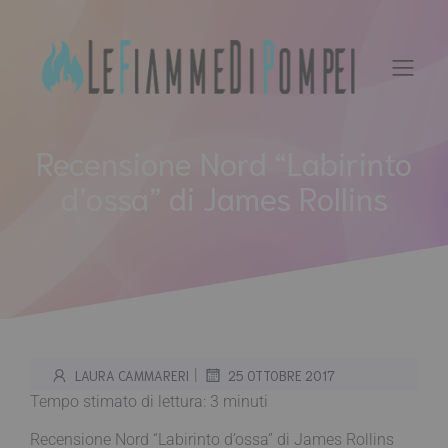
Vai
al
contenuto
Recensione Nord “Labirinto
d’ossa” di James Rollins
|
LAURA CAMMARERI
25 OTTOBRE 2017
Tempo stimato di lettura:
3
minuti
Recensione Nord “Labirinto d’ossa” di James Rollins