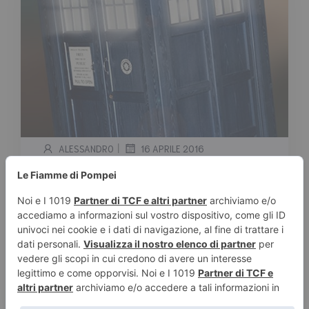
|
ALESSANDRO
16 APRILE 2016
Attenti a non lasciare aperta la
Porta del Tardis!
Tempo stimato di lettura:
< 1
minuto
Mai lasciare la porta aperta! Ecco cosa può
succedere quando i Funko Pop invadono la
sexy […]
Leggi tutto