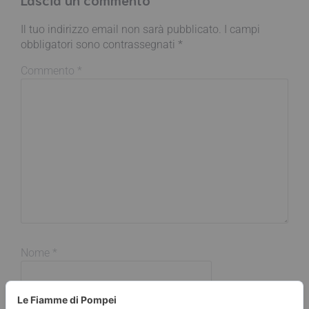
Il tuo indirizzo email non sarà pubblicato.
I campi
obbligatori sono contrassegnati
*
Commento
*
Nome
*