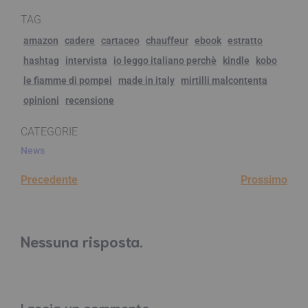
TAG
amazon
cadere
cartaceo
chauffeur
ebook
estratto
hashtag
intervista
io leggo italiano perchè
kindle
kobo
le fiamme di pompei
made in italy
mirtilli malcontenta
opinioni
recensione
CATEGORIE
News
Precedente
Prossimo
Nessuna risposta.
Lascia un commento