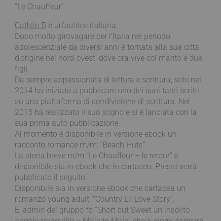
“Le Chauffeur”.
Cathlin B
è un’autrice italiana.
Dopo molto girovagare per l’Italia nel periodo
adolescenziale da diversi anni è tornata alla sua città
d’origine nel nord-ovest, dove ora vive col marito e due
figli.
Da sempre appassionata di lettura e scrittura, solo nel
2014 ha iniziato a pubblicare uno dei suoi tanti scritti
su una piattaforma di condivisione di scrittura. Nel
2015 ha realizzato il suo sogno e si è lanciata con la
sua prima auto pubblicazione.
Al momento è disponibile in versione ebook un
racconto romance m/m: “Beach Huts”.
La storia breve m/m “Le Chauffeur – le retour” è
disponibile sia in ebook che in cartaceo. Presto verrà
pubblicato il seguito.
Disponibile sia in versione ebook che cartacea un
romanzo young adult: “Country Lil Love Story”.
E’ admin del gruppo fb “Short but Sweet un insolito
angolo tranquillo – Male to Male” che a giorni compirà