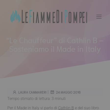
Vai
al
contenuto
“Le Chauffeur” di Cathlin B –
Sosteniamo il Made in Italy
|
LAURA CAMMARERI
24 MAGGIO 2016
Tempo stimato di lettura:
3
minuti
Per il Made in Italy vi parlo di
Cathlin B
e del suo libro