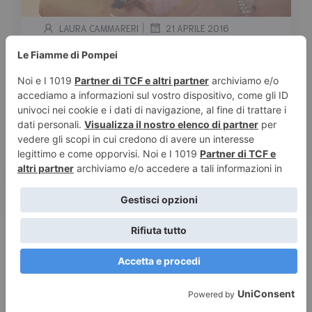
|
LAURA CAMMARERI
21 APRILE 2016
Yumiko Igarashi all’Etna Comics
2016
Tempo stimato di lettura:
< 1
minuto
Una bellissima notizia per tutti gli amanti di
anime e manga! Yumiko Igarashi (nata nel
1950 […]
Leggi tutto
© 2026 Le Fiamme di Pompei – Recensioni di libri e articoli
sulla scrittura -
Privacy e Cookies