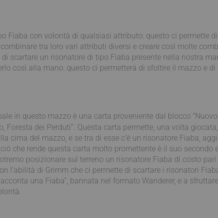
:
po Fiaba con volontà di qualsiasi attributo: questo ci permette di
ombinare tra loro vari attributi diversi e creare così molte comb
à di scartare un risonatore di tipo Fiaba presente nella nostra m
lo così alla mano: questo ci permetterà di sfoltire il mazzo e di
ipale in questo mazzo è una carta proveniente dal blocco “Nuovo 
 Foresta dei Perduti”. Questa carta permette, una volta giocata,
lla cima del mazzo, e se tra di esse c’è un risonatore Fiaba, agg
 ciò che rende questa carta molto promettente è il suo secondo 
tremo posizionare sul terreno un risonatore Fiaba di costo pari o
 l’abilità di Grimm che ci permette di scartare i risonatori Fi
Racconta una Fiaba”, bannata nel formato Wanderer, e a sfruttar
olontà.