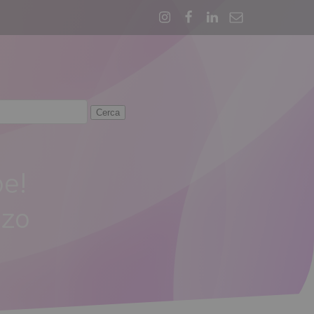
be!
zzo