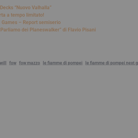
r Decks “Nuovo Valhalla”
ta a tempo limitato!
d Games – Report semiserio
Parliamo dei Planeswalker” di Flavio Pisani
will
fow
fow mazzo
le fiamme di pompei
le fiamme di pompei next 