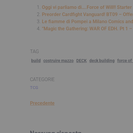
Oggi vi parliamo di….Force of Will!! Starte
Preorder Cardfight Vanguard! BT09 – Offer
Le fiamme di Pompei a Milano Comics an
“Magic the Gathering: WAR OF EDH. Pt 1 – 
TAG
build
costruire mazzo
DECK
deck building
force of 
CATEGORIE
TCG
Precedente
Nessuna risposta.