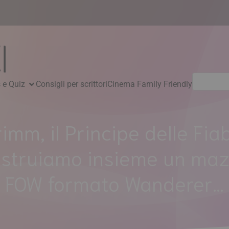
Ricerca
 e Quiz
Consigli per scrittori
Cinema Family Friendly
per:
imm, il Principe delle Fia
struiamo insieme un ma
FOW formato Wanderer…