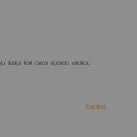
gen
league
lega
mazzo
stregatto
wanderer
Prossimo