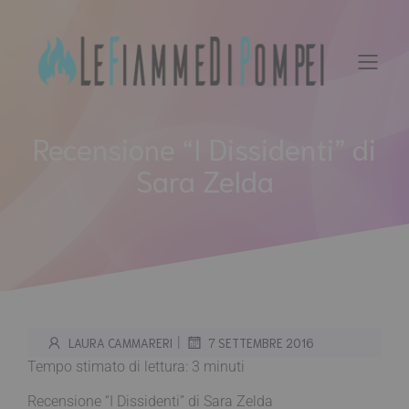
Vai
al
contenuto
Recensione “I Dissidenti” di
Sara Zelda
|
LAURA CAMMARERI
7 SETTEMBRE 2016
Tempo stimato di lettura:
3
minuti
Recensione “I Dissidenti” di Sara Zelda