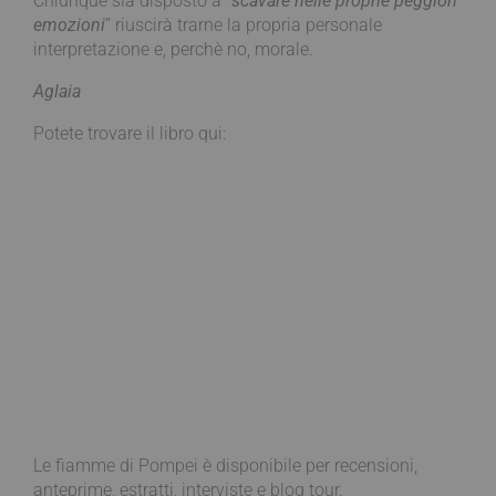
Chiunque sia disposto a “
scavare nelle proprie peggiori
emozioni
” riuscirà trarne la propria personale
interpretazione e, perchè no, morale.
Aglaia
Potete trovare il libro qui:
Le fiamme di Pompei è disponibile per recensioni,
anteprime, estratti, interviste e blog tour.