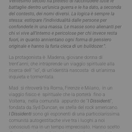
Ventesimo secolo ha preteso di racchiudere tutte le
battaglie dentro un’unica guerra e le ha dato, a seconda
del contesto, dei nomi diversi. La logica è sempre la
stessa: estirpare l’individualità dalle persone per
confonderle in una massa. Le masse sono alienanti per
chi vi vive all’interno e pericolose per chi invece resta
fuori, in quanto annientano ogni forma di pensiero
originale e hanno la furia cieca di un bulldozer.”.
La protagonista è Madena, giovane donna di
trent’anni, che intraprende un viaggio spirituale alla
ricerca dell’ “io”, di un’identità nascosta di un’anima
inquieta e tormentata.
Mad si ritroverà tra Roma, Firenze e Milano, in un
viaggio fisico e spirituale che la porterà fino a
Volterra, nella comunità appunto de “
I Dissidenti
”,
fondata da Syd Duncan, ex stella del rock americano.
I Dissidenti
sono gli esponenti di una particolarissima
comunità autogestitache vive tra i luoghi a noi
conosciuti ma in un tempo imprecisato. Hanno scelto