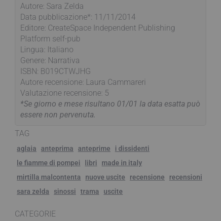
Autore: Sara Zelda
Data pubblicazione*: 11/11/2014
Editore: CreateSpace Independent Publishing
Platform self-pub
Lingua: Italiano
Genere: Narrativa
ISBN: B019CTWJHG
Autore recensione: Laura Cammareri
Valutazione recensione: 5
*Se giorno e mese risultano 01/01 la data esatta può
essere non pervenuta.
TAG
aglaia
anteprima
anteprime
i dissidenti
le fiamme di pompei
libri
made in italy
mirtilla malcontenta
nuove uscite
recensione
recensioni
sara zelda
sinossi
trama
uscite
CATEGORIE