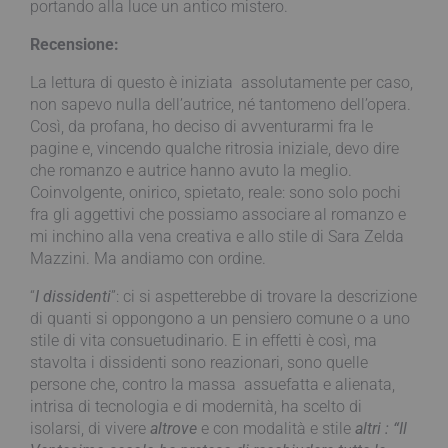
portando alla luce un antico mistero.
Recensione:
La lettura di questo è iniziata assolutamente per caso,
non sapevo nulla dell’autrice, né tantomeno dell’opera.
Così, da profana, ho deciso di avventurarmi fra le
pagine e, vincendo qualche ritrosia iniziale, devo dire
che romanzo e autrice hanno avuto la meglio.
Coinvolgente, onirico, spietato, reale: sono solo pochi
fra gli aggettivi che possiamo associare al romanzo e
mi inchino alla vena creativa e allo stile di Sara Zelda
Mazzini. Ma andiamo con ordine.
“
I dissidenti
”: ci si aspetterebbe di trovare la descrizione
di quanti si oppongono a un pensiero comune o a uno
stile di vita consuetudinario. E in effetti è così, ma
stavolta i dissidenti sono reazionari, sono quelle
persone che, contro la massa assuefatta e alienata,
intrisa di tecnologia e di modernità, ha scelto di
isolarsi, di vivere
altrove
e con modalità e stile
altri : “
Il