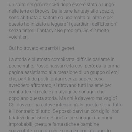
un salto nel genere sci-fi dopo essere stata a lungo
nelle terre di Brooks. Dalle terre fantasy allo spazio,
sono abituata a saltare da una realtà all’altra e per
questo ho iniziato a leggere “I guardiani dell’Efterion”
senza timori. Fantasy? No problem. Sci-fi? molto
volentieri.
Qui ho trovato entrambi i generi.
La storia è piuttosto complicata, difficile parlarne in
poche righe. Posso riassumerla così però: dalla prima
pagina assistiamo alla creazione di un gruppo di eroi
che, partiti da posti lontani senza sapere cosa
avrebbero affrontato, si ritrovano tutti insieme per
combattere il male e i malvagi personaggi che
popolano questa storia. Ma chi è davvero malvagio?
Chi davvero ha cattive intenzioni? In questa storia tutto
è il contrario di tutto. Se posso darvi un consiglio, non
fidatevi di nessuno. Pianeti e personaggi dai nomi
improbabili, creature fantastiche e bambine
spaventate, ecco da chi e cosa è popolato questo