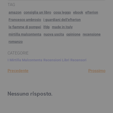
TAG
amazon
consiglia un libro
cosa leggo
ebook
efterion
Francesco ambrosio
i guardiani dell'efterion
le fiamme di pompei
lfdp
made in italy
mirtilla malcontenta
nuova uscita
opinione
recensione
romanzo
CATEGORIE
I
Mirtilla Malcontenta
Recensioni Libri
Recensori
Precedente
Prossimo
Nessuna risposta.