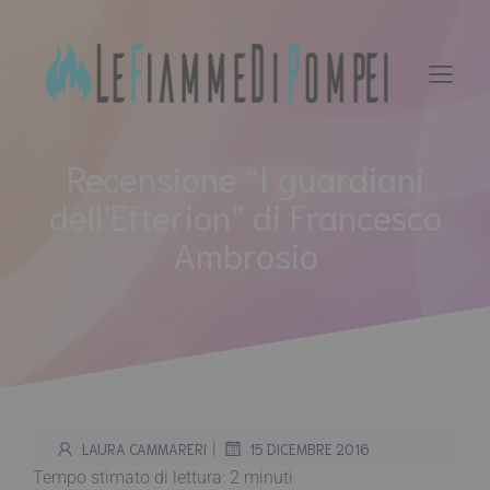
Vai
al
contenuto
Recensione “I guardiani
dell’Efterion” di Francesco
Ambrosio
|
LAURA CAMMARERI
15 DICEMBRE 2016
Tempo stimato di lettura:
2
minuti