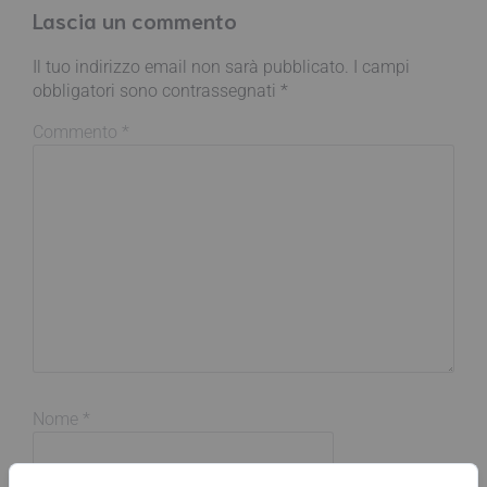
Lascia un commento
Il tuo indirizzo email non sarà pubblicato.
I campi
obbligatori sono contrassegnati
*
Commento
*
Nome
*